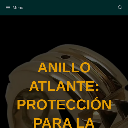
Saltar
Menú
al
contenido
ANILLO
ATLANTE:
PROTECCIÓN
PARA LA